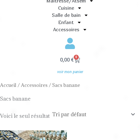
Maitresse/Atsem
Cuisine
Salle de bain
Enfant
Accessoires
0
Panier
0,00
€
voir mon panier
Accueil
/
Accessoires
/ Sacs banane
Sacs banane
Voici le seul résultat
Plage
de