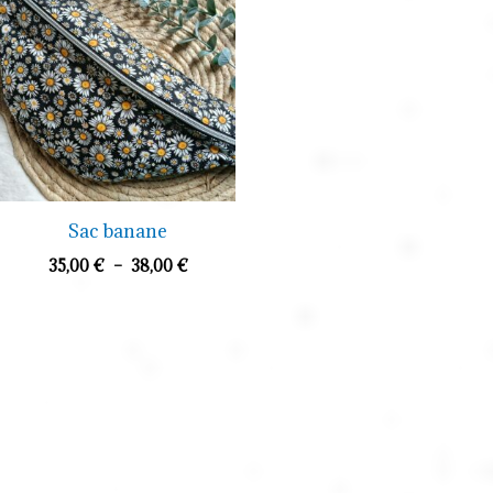
prix :
35,00 €
à
38,00 €
Sac banane
35,00
€
–
38,00
€