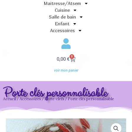
Maitresse/Atsem
Cuisine
Salle de bain
Enfant
Accessoires
0
Panier
0,00
€
voir mon panier
Porte clés personnalisable
Accueil
/
Accessoires
/
Porte-clefs
/ Porte clés personnalisable