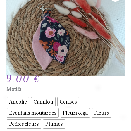
9,00
€
quantité
Motifs
de
Ancolie
Camilou
Cerises
Porte
Eventails moutardes
Fleuri olga
Fleurs
clés
personnalisable
Petites fleurs
Plumes