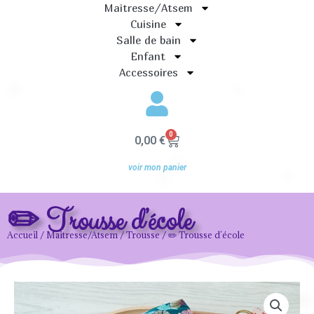
Maitresse/Atsem
Cuisine
Salle de bain
Enfant
Accessoires
0
Panier
0,00
€
voir mon panier
✏️ Trousse d’école
Accueil
/
Maitresse/Atsem
/
Trousse
/ ✏️ Trousse d’école