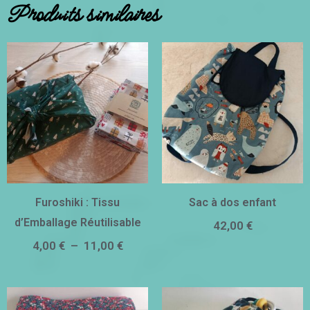
Produits similaires
Plage
de
prix :
4,00 €
à
11,00 €
Furoshiki : Tissu
Sac à dos enfant
d’Emballage Réutilisable
42,00
€
4,00
€
–
11,00
€