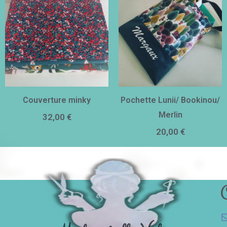
Couverture minky
Pochette Lunii/ Bookinou/
Merlin
32,00
€
20,00
€
C