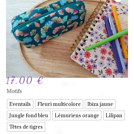
17,00
€
quantité
Motifs
de
Eventails
Fleuri multicolore
Ibiza jaune
✏️
Jungle fond bleu
Lémuriens orange
Lilipan
Trousse
d'école
Têtes de tigres