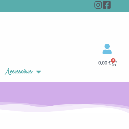
0
Panier
0,00
€
Accessoires