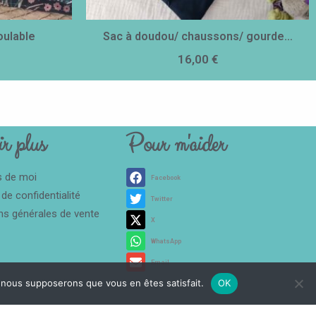
ulable
Sac à doudou/ chaussons/ gourde…
16,00
€
r plus
Pour m'aider
s de moi
Facebook
 de confidentialité
Twitter
ns générales de vente
X
WhatsApp
Email
e, nous supposerons que vous en êtes satisfait.
OK