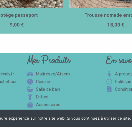
rotège passeport
Trousse nomade enro
9,00
€
18,00
€
Mes Produits
En savoi
valy.fr
Maitresse/Atsem
A propo
ichel-sur-
Cuisine
Politique
Salle de bain
Conditio
Enfant
Accessoires
eure expérience sur notre site web. Si vous continuez à utiliser ce sit