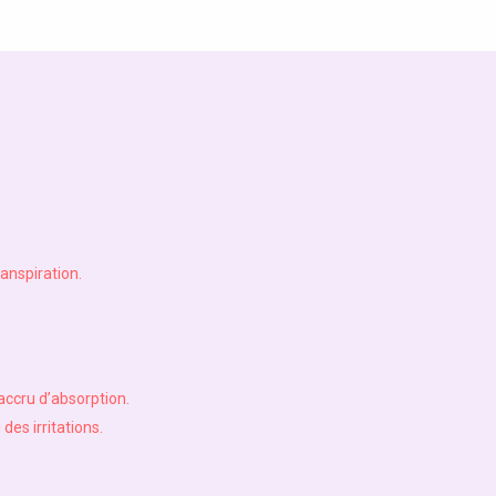
ranspiration.
 accru d’absorption.
des irritations.