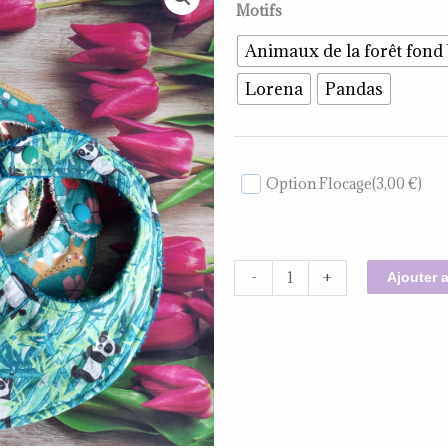
quantité
Motifs
de
Animaux de la forêt fond
⭐️Bavoir
Bandana
Lorena
Pandas
Coton/
éponge
Option Flocage
(3,00 €)
-
+
Ajouter 