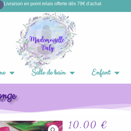
Livraison en point relais offerte dès 79€ d'achat
ne
Salle de bain
Enfant
onge
nge
10,00
€