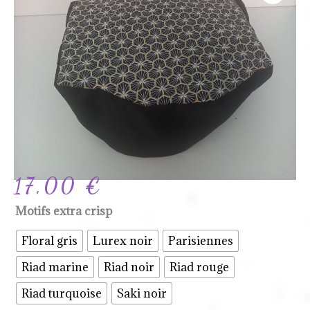
17,00
€
quantité
Motifs extra crisp
de
Floral gris
Lurex noir
Parisiennes
Housse
Riad marine
Riad noir
Riad rouge
Extra
crisp
Riad turquoise
Saki noir