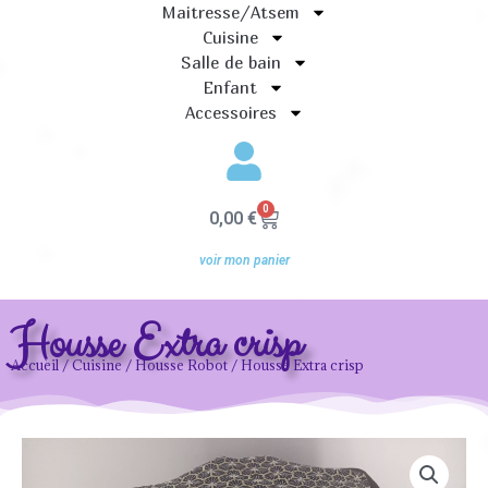
Maitresse/Atsem
Cuisine
Salle de bain
Enfant
Accessoires
0
Panier
0,00
€
voir mon panier
Housse Extra crisp
Accueil
/
Cuisine
/
Housse Robot
/ Housse Extra crisp