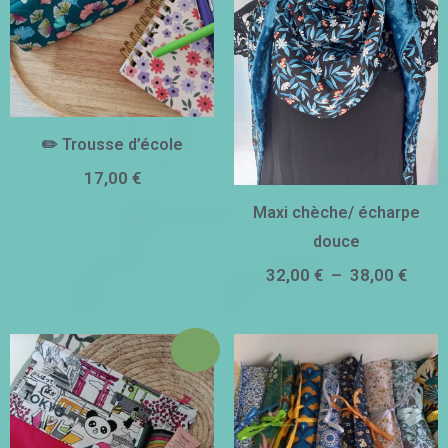
à
38,00
✏️ Trousse d’école
17,00
€
Maxi chèche/ écharpe
douce
32,00
€
–
38,00
€
Promo !