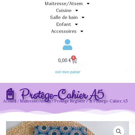
Maitresse/Atsem
Cuisine
Salle de bain
Enfant
Accessoires
0
Panier
0,00
€
voir mon panier
📓 Protège-Cahier A5
Accueil
/
Maitresse/Atsem
/
Protège Registre
/ 📓 Protège-Cahier A5