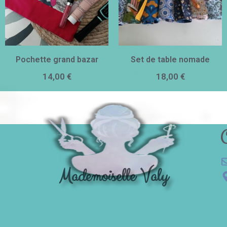
Pochette grand bazar
Set de table nomade
14,00
€
18,00
€
C
Mademoiselle Valy