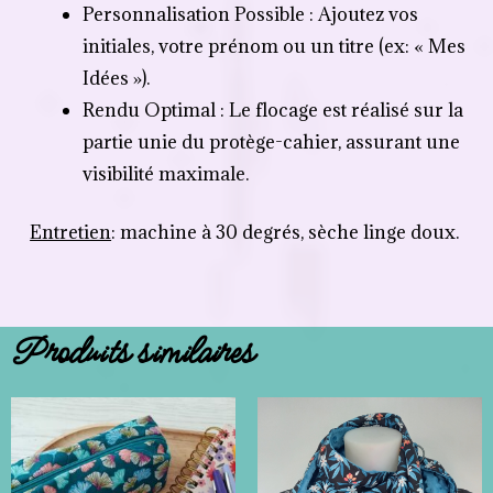
Personnalisation Possible : Ajoutez vos
initiales, votre prénom ou un titre (ex: « Mes
Idées »).
Rendu Optimal : Le flocage est réalisé sur la
partie unie du protège-cahier, assurant une
visibilité maximale.
Entretien
: machine à 30 degrés, sèche linge doux.
Produits similaires
Plag
de
prix :
32,00