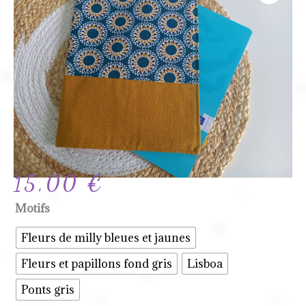
15,00
€
quantité
Motifs
de
Fleurs de milly bleues et jaunes
📓
Fleurs et papillons fond gris
Lisboa
Protège-
Cahier
Ponts gris
A5