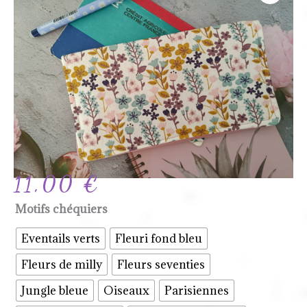
11,00
€
quantité
Motifs chéquiers
de
Eventails verts
Fleuri fond bleu
Protège
Fleurs de milly
Fleurs seventies
chéquier
Jungle bleue
Oiseaux
Parisiennes