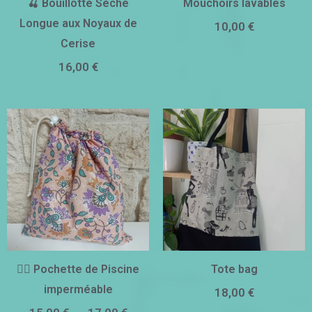
🍒 Bouillotte Sèche
Mouchoirs lavables
Longue aux Noyaux de
10,00
€
Cerise
16,00
€
Plage
de
prix :
15,00 €
à
17,00 €
🏊‍♀️ Pochette de Piscine
Tote bag
imperméable
18,00
€