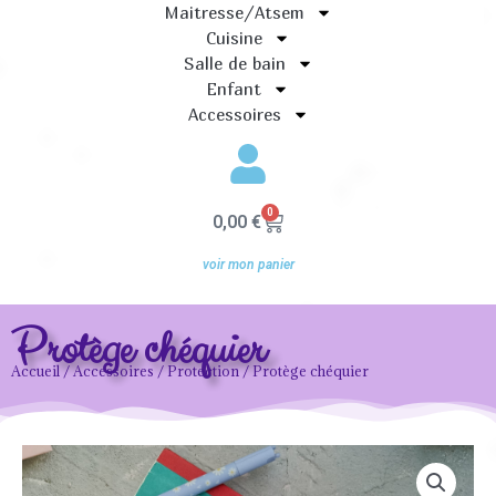
Maitresse/Atsem
Cuisine
Salle de bain
Enfant
Accessoires
0
Panier
0,00
€
voir mon panier
Protège chéquier
Accueil
/
Accessoires
/
Protection
/ Protège chéquier