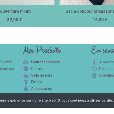
ouverture minky
Sac à doudou/ chausson
32,00
€
16,00
€
Mes Produits
En savoi
valy.fr
Maitresse/Atsem
A propo
ichel-sur-
Cuisine
Politique
Salle de bain
Conditio
Enfant
Accessoires
eure expérience sur notre site web. Si vous continuez à utiliser ce sit