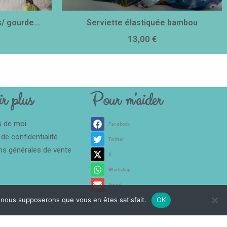
s/ gourde…
Serviette élastiquée bambou
13,00
€
r plus
Pour m'aider
s de moi
Facebook
 de confidentialité
Twitter
ns générales de vente
X
WhatsApp
Email
e, nous supposerons que vous en êtes satisfait.
OK