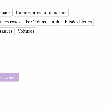
espace
Buenos aires fond marine
uses roses
Forêt dans la nuit
Fusées bleues
osaures
Voitures
au panier