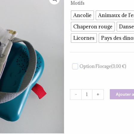
quantité
Motifs
de
Ancolie
Animaux de l'
Pochette
de
Chaperon rouge
Danse
Transport
Licornes
Pays des din
Molletonnée
"Nomade"
Bookinou
/
Option Flocage
(3,00 €)
Merlin
-
+
Ajouter 