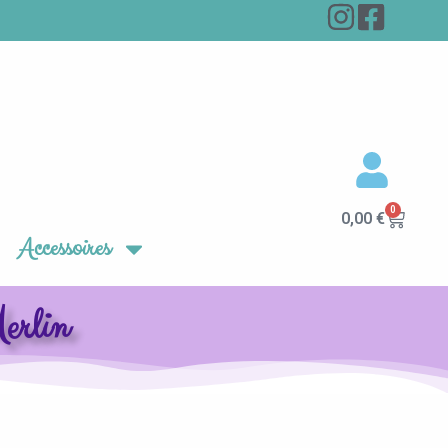
0
Panier
0,00
€
Accessoires
erlin