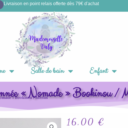
Livraison en point relais offerte dès 79€ d'achat
ne
Salle de bain
Enfant
onnée « Nomade » Bookinou / M
Nomade » Bookinou / Merlin
16,00
€