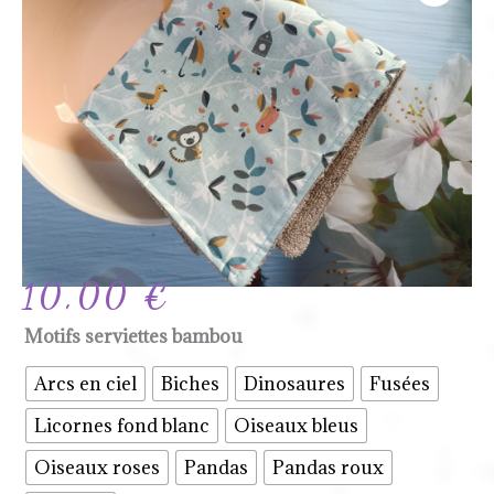
10,00
€
quantité
Motifs serviettes bambou
de
Arcs en ciel
Biches
Dinosaures
Fusées
Serviette
Licornes fond blanc
Oiseaux bleus
carrée
bambou
Oiseaux roses
Pandas
Pandas roux