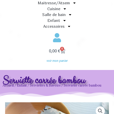
Maitresse/Atsem
Cuisine
Salle de bain
Enfant
Accessoires
0
Panier
0,00
€
voir mon panier
Serviette carrée bambou
Accueil
/
Enfant
/
Serviettes & Bavoirs
/ Serviette carrée bambou